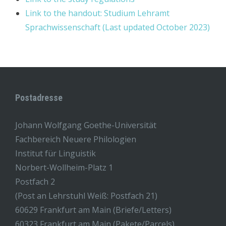
Link to the handout: Studium Lehramt
Sprachwissenschaft (Last updated October 2023)
Postadresse
Johann Wolfgang Goethe-Universität
Fachbereich Neuere Philologien
Institut für Linguistik
Norbert-Wollheim-Platz 1
Postfach 2
(Post an Lehrstuhl Weiß: Postfach 21)
60629 Frankfurt am Main (Briefe/Letters)
60323 Frankfurt am Main (Pakete/Parcels)