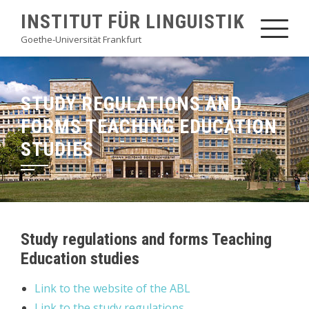
Skip
INSTITUT FÜR LINGUISTIK
to
Goethe-Universität Frankfurt
content
STUDY REGULATIONS AND
FORMS TEACHING EDUCATION
STUDIES
Study regulations and forms Teaching
Education studies
Link to the website of the ABL
Link to the study regulations