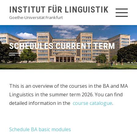
Skip
INSTITUT FÜR LINGUISTIK
to
Goethe-Universität Frankfurt
content
SCHEDULES CURRENT TERM
This is an overview of the courses in the BA and MA
Linguistics in the summer term 2026. You can find
detailed information in the
course catalogue
.
Schedule BA basic modules