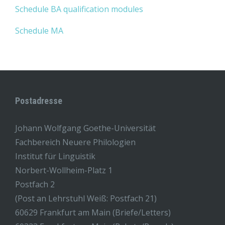
Schedule BA qualification modules
Schedule MA
Postadresse
Johann Wolfgang Goethe-Universität
Fachbereich Neuere Philologien
Institut für Linguistik
Norbert-Wollheim-Platz 1
Postfach 2
(Post an Lehrstuhl Weiß: Postfach 21)
60629 Frankfurt am Main (Briefe/Letters)