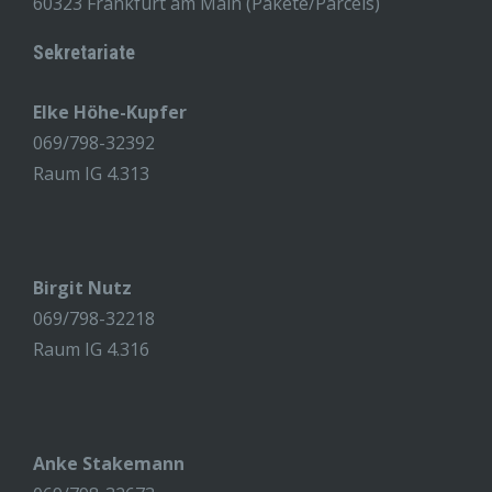
60323 Frankfurt am Main (Pakete/Parcels)
Sekretariate
Elke Höhe-Kupfer
069/798-32392
Raum IG 4.313
Birgit Nutz
069/798-32218
Raum IG 4.316
Anke Stakemann