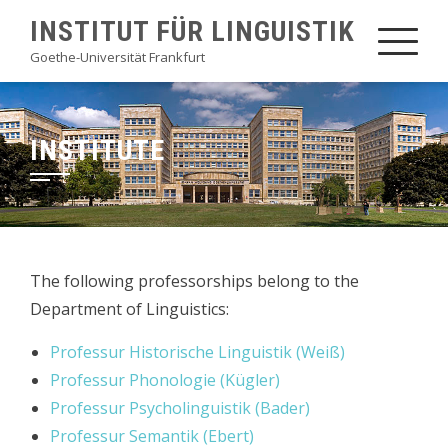
Skip
INSTITUT FÜR LINGUISTIK
to
Goethe-Universität Frankfurt
content
INSTITUTE
The following professorships belong to the
Department of Linguistics:
Professur Historische Linguistik (Weiß)
Professur
Phonologie (Kügler)
Professur Psycholinguistik (Bader)
Professur Semantik (Ebert)