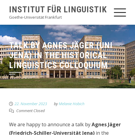
Skip
INSTITUT FÜR LINGUISTIK
to
Goethe-Universität Frankfurt
content
TALK BY AGNES JÄGER (UNI
JENA) IN THE HISTORICAL
LINGUISTICS COLLOQUIUM
22. November 2023
by
Melanie Hobich
Comment Closed
We are happy to announce a talk by
Agnes Jäger
(Friedrich-Schiller-Universität Jena)
in the