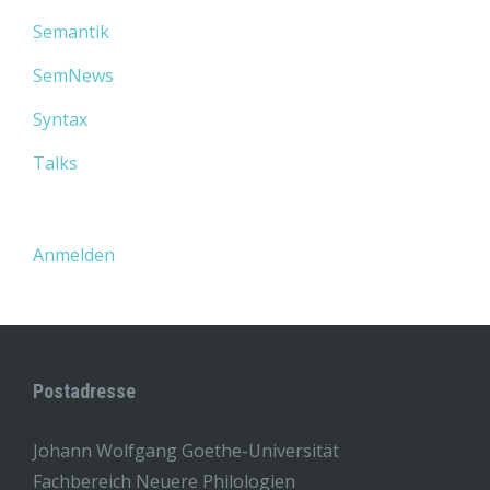
Semantik
SemNews
Syntax
Talks
Anmelden
Postadresse
Johann Wolfgang Goethe-Universität
Fachbereich Neuere Philologien