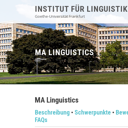
Skip
INSTITUT FÜR LINGUISTIK
to
Goethe-Universität Frankfurt
content
MA LINGUISTICS
MA Linguistics
Beschreibung
•
Schwerpunkte
•
Bew
FAQs