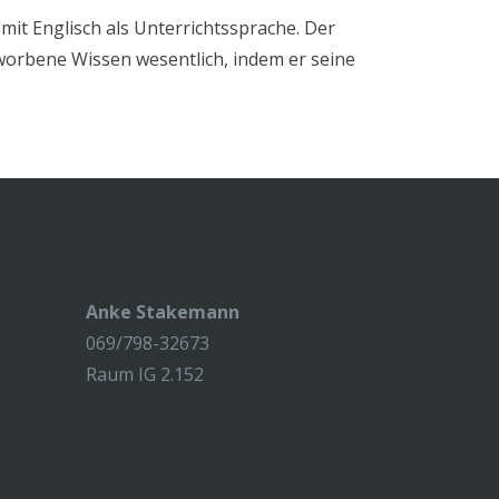
mit Englisch als Unterrichtssprache. Der
rworbene Wissen wesentlich, indem er seine
Anke Stakemann
069/798-32673
Raum IG 2.152