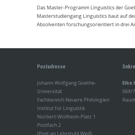
Das Master-Programm Linguistics der Goethe
Masterstudiengang Linguistics baut auf der
Absolventen forschungsorientiert in drei Ar
Postadresse
Sekre
Johann Wolfgang Goethe-
Elke
Universität
069/
Fachbereich Neuere Philologien
Raum 
Institut für Linguistik
Norbert-Wollheim-Platz 1
Postfach 2
(Post an Lehrstuhl Weiß: