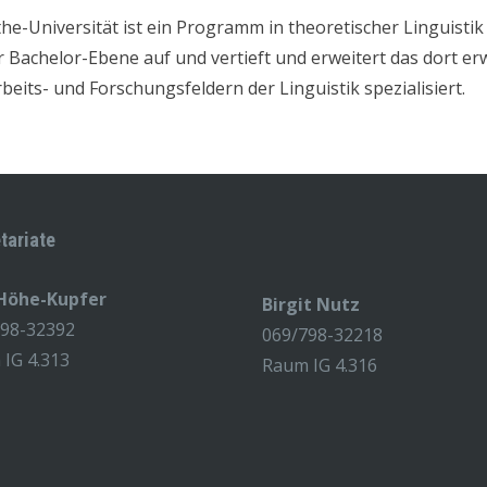
-Universität ist ein Programm in theoretischer Linguistik 
 Bachelor-Ebene auf und vertieft und erweitert das dort e
beits- und Forschungsfeldern der Linguistik spezialisiert.
tariate
 Höhe-Kupfer
Birgit Nutz
798-32392
069/798-32218
IG 4.313
Raum IG 4.316