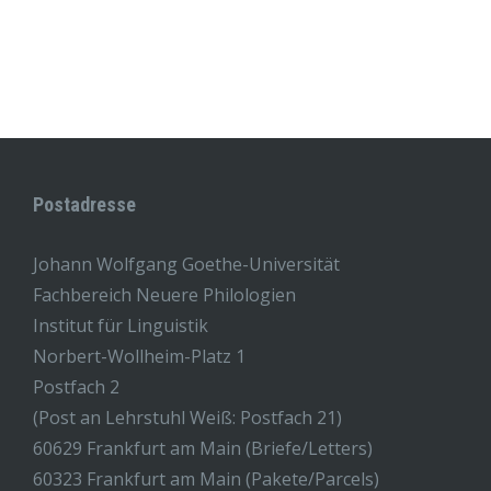
Postadresse
Johann Wolfgang Goethe-Universität
Fachbereich Neuere Philologien
Institut für Linguistik
Norbert-Wollheim-Platz 1
Postfach 2
(Post an Lehrstuhl Weiß: Postfach 21)
60629 Frankfurt am Main (Briefe/Letters)
60323 Frankfurt am Main (Pakete/Parcels)