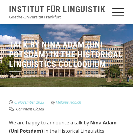
Skip
INSTITUT FÜR LINGUISTIK
to
Goethe-Universität Frankfurt
content
TALK BY NINA ADAM (UNI
POTSDAM) IN THE HISTORICAL
LINGUISTICS COLLOQUIUM
6. November 2023
by
Melanie Hobich
Comment Closed
We are happy to announce a talk by
Nina Adam
(Uni Potsdam)
in the Historical Linguistics