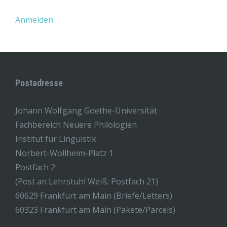
Anmelden
Postadresse
Johann Wolfgang Goethe-Universität
Fachbereich Neuere Philologien
Institut für Linguistik
Norbert-Wollheim-Platz 1
Postfach 2
(Post an Lehrstuhl Weiß: Postfach 21)
60629 Frankfurt am Main (Briefe/Letters)
60323 Frankfurt am Main (Pakete/Parcels)