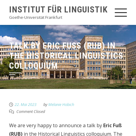
Skip
INSTITUT FÜR LINGUISTIK
to
Goethe-Universität Frankfurt
content
TALK BY ERIC FUSS (RUB) IN T
HE HISTORICAL LINGUISTICS C
OLLOQUIUM
22. Mai 2023
by
Melanie Hobich
Comment Closed
We are very happy to announce a talk by
Eric Fuß
(RUB)
in the Historical Linguistics colloquium. The