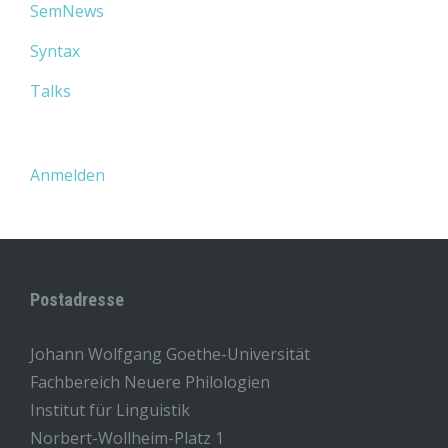
SemNews
Syntax
Talks
Anmelden
Postadresse
Johann Wolfgang Goethe-Universität
Fachbereich Neuere Philologien
Institut für Linguistik
Norbert-Wollheim-Platz 1