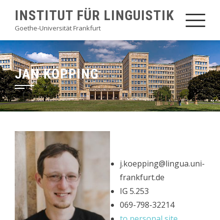
Skip
INSTITUT FÜR LINGUISTIK
to
Goethe-Universität Frankfurt
content
JAN KÖPPING
j.koepping@lingua.uni-
frankfurt.de
IG 5.253
069-798-32214
to personal site