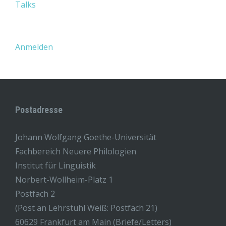
Talks
Anmelden
Postadresse
Johann Wolfgang Goethe-Universität
Fachbereich Neuere Philologien
Institut für Linguistik
Norbert-Wollheim-Platz 1
Postfach 2
(Post an Lehrstuhl Weiß: Postfach 21)
60629 Frankfurt am Main (Briefe/Letters)