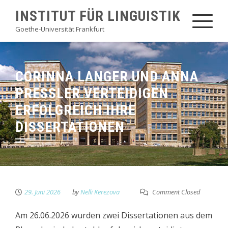
Skip
INSTITUT FÜR LINGUISTIK
to
Goethe-Universität Frankfurt
content
CORINNA LANGER UND ANNA
PRESSLER VERTEIDIGEN
ERFOLGREICH IHRE
DISSERTATIONEN
29. Juni 2026
by
Nelli Kerezova
Comment Closed
Am 26.06.2026 wurden zwei Dissertationen aus dem