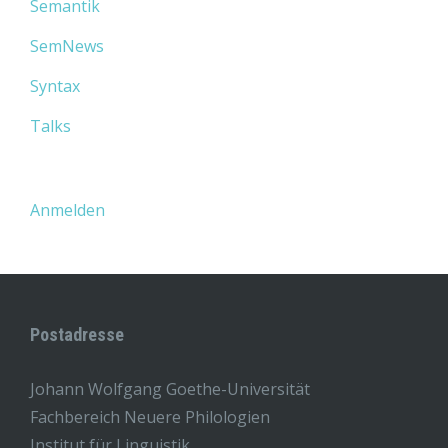
Semantik
SemNews
Syntax
Talks
Anmelden
Postadresse
Johann Wolfgang Goethe-Universität
Fachbereich Neuere Philologien
Institut für Linguistik