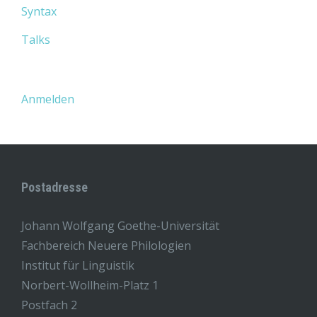
Syntax
Talks
Anmelden
Postadresse
Johann Wolfgang Goethe-Universität
Fachbereich Neuere Philologien
Institut für Linguistik
Norbert-Wollheim-Platz 1
Postfach 2