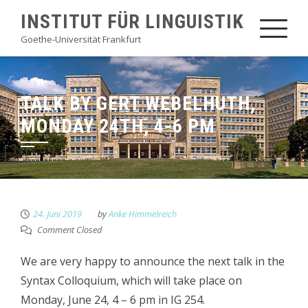
Skip
INSTITUT FÜR LINGUISTIK
to
Goethe-Universität Frankfurt
content
TALK BY GERT WEBELHUTH,
MONDAY 24TH, 4-6 PM
24. Juni 2019
by
Anke Himmelreich
Comment Closed
We are very happy to announce the next talk in the
Syntax Colloquium, which will take place on
Monday, June 24, 4 – 6 pm in IG 254.