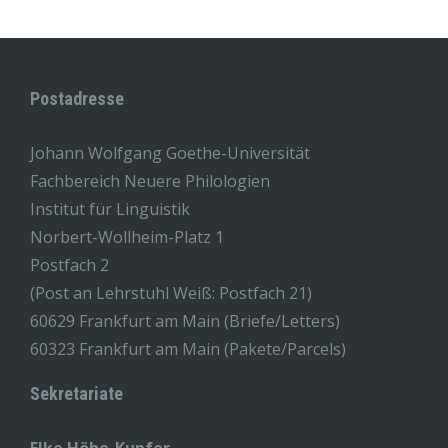
Postadresse
Johann Wolfgang Goethe-Universität
Fachbereich Neuere Philologien
Institut für Linguistik
Norbert-Wollheim-Platz 1
Postfach 2
(Post an Lehrstuhl Weiß: Postfach 21)
60629 Frankfurt am Main (Briefe/Letters)
60323 Frankfurt am Main (Pakete/Parcels)
Sekretariate