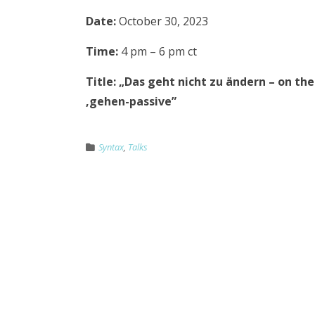
Date:
October 30, 2023
Time:
4 pm – 6 pm ct
Title: „Das geht nicht zu ändern – on th
‚gehen-passive”
Syntax
,
Talks