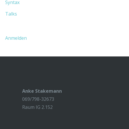
Syntax
Talks
Anmelden
Anke Stakemann
069/798-32673
Raum IG 2.152