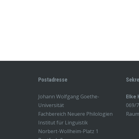
Postadresse
Sekre
Johann Wolfgang Goethe-
Elke
Universität
069/
Fachbereich Neuere Philologien
Raum 
Institut für Linguistik
Norbert-Wollheim-Platz 1