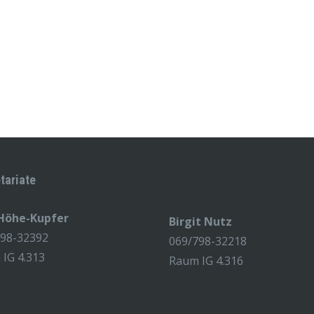
tariate
 Höhe-Kupfer
Birgit Nutz
798-32392
069/798-32218
IG 4.313
Raum IG 4.316