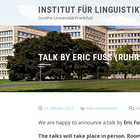
Skip
INSTITUT FÜR LINGUISTIK
to
Goethe-Universität Frankfurt
content
TALK BY ERIC FUSS (RUH
26. Oktober 2023
by
Anke Himmelreich
Co
We are happy to announce a talk by
Eric F
The talks will take place in person. Room