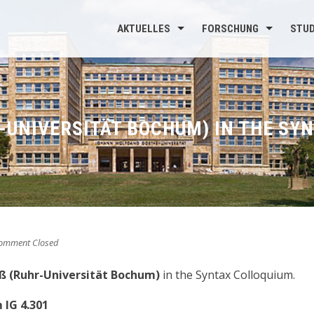
AKTUELLES
FORSCHUNG
STU
R-UNIVERSITÄT BOCHUM) IN THE SYN
mment Closed
uß (Ruhr-Universität Bochum)
in the Syntax Colloquium.
 IG 4.301