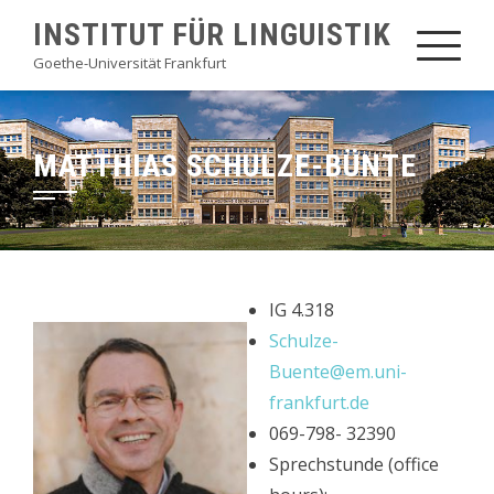
Skip
INSTITUT FÜR LINGUISTIK
to
Goethe-Universität Frankfurt
content
MATTHIAS SCHULZE-BÜNTE
IG 4.318
Schulze-
Buente@em.uni-
frankfurt.de
069-798- 32390
Sprechstunde (office