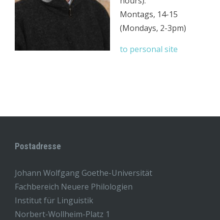
hours):
Montags, 14-15
(Mondays, 2-3pm)
to personal site
Postadresse
Johann Wolfgang Goethe-Universität
Fachbereich Neuere Philologien
Institut für Linguistik
Norbert-Wollheim-Platz 1