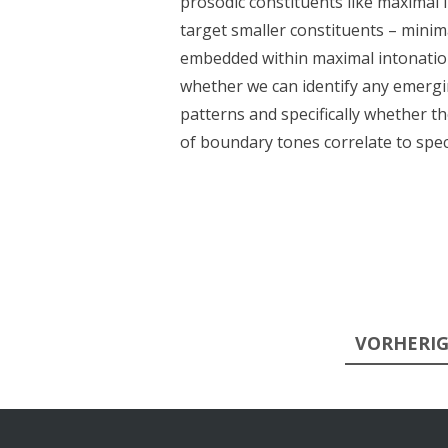
prosodic constituents like maximal i
target smaller constituents – minim
embedded within maximal intonation 
whether we can identify any emergin
patterns and specifically whether 
of boundary tones correlate to specif
Seitennummerierung
VORHERIG
der
Beiträge