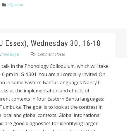
Allgemein
(U Essex), Wednesday 30, 16-18
y
Tina Bögel
Comment Closed
talk in the Phonology Colloquium, which will take
 pm in IG 4.301. You are all cordially invited. On
tion in some Eastern Bantu Languages Nancy C.
looks at the implementation and effects of
erent contexts in four Eastern Bantu languages:
umbuka. The goal is to look at the contrast in
 local and global contexts. Global intonational
d are good diagnostics for identifying larger