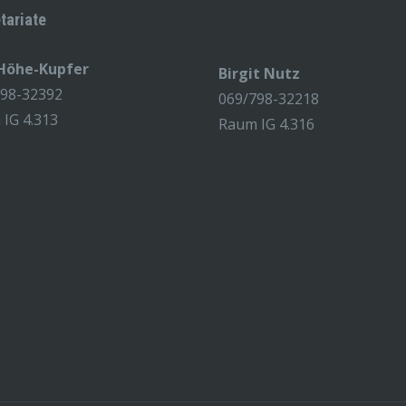
tariate
 Höhe-Kupfer
Birgit Nutz
798-32392
069/798-32218
IG 4.313
Raum IG 4.316