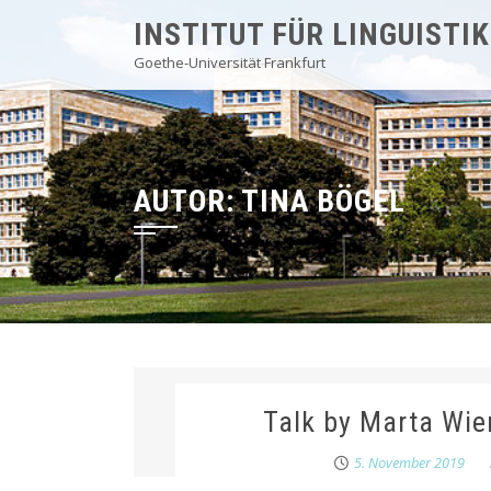
Skip
INSTITUT FÜR LINGUISTIK
to
Goethe-Universität Frankfurt
content
AUTOR:
TINA BÖGEL
Talk by Marta Wie
5. November 2019