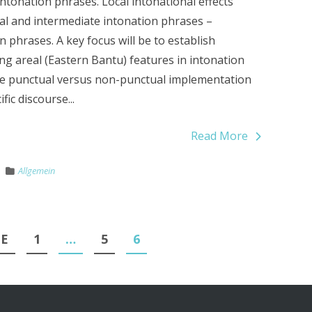
ntonation phrases. Local intonational effects
al and intermediate intonation phrases –
phrases. A key focus will be to establish
g areal (Eastern Bantu) features in intonation
the punctual versus non-punctual implementation
ic discourse...
Read More
Allgemein
E
1
…
5
6