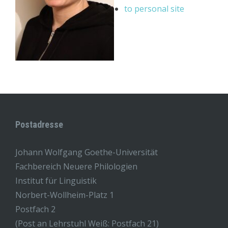
to personal site
Postadresse
Johann Wolfgang Goethe-Universität
Fachbereich Neuere Philologien
Institut für Linguistik
Norbert-Wollheim-Platz 1
Postfach 2
(Post an Lehrstuhl Weiß: Postfach 21)