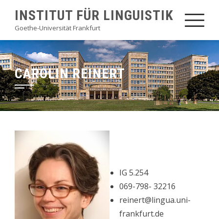
Skip
INSTITUT FÜR LINGUISTIK
to
Goethe-Universität Frankfurt
content
CAROLIN REINERT
IG 5.254
069-798- 32216
reinert@lingua.uni-
frankfurt.de